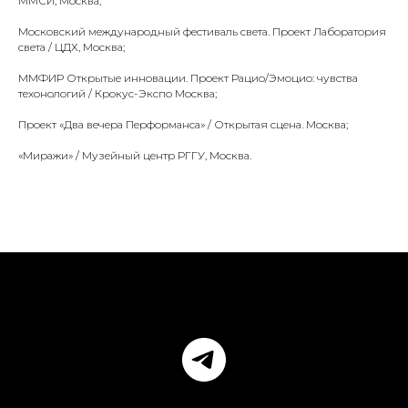
ММСИ, Москва;
Московский международный фестиваль света. Проект Лаборатория
света / ЦДХ, Москва;
ММФИР Открытые инновации. Проект Рацио/Эмоцио: чувства
техонологий / Крокус-Экспо Москва;
Проект «Два вечера Перформанса» / Открытая сцена. Москва;
«Миражи» / Музейный центр РГГУ, Москва.