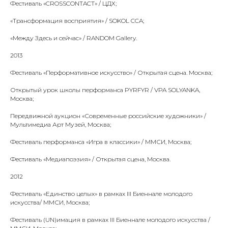
Фестиваль «CROSSCONTACT» / ЦДХ;
«Трансформация восприятия» / SOKOL CCA;
«Между Здесь и сейчас» / RANDOM Gallery.
2013
Фестиваль «Перформативное искусство» / Открытая сцена. Москва;
Открытый урок школы перформанса PYRFYR / VPA SOLYANKA,
Москва;
Передвижной аукцион «Современные российские художники» /
Мультимедиа Арт Музей, Москва;
Фестиваль перформанса «Игра в классики» / ММСИ, Москва;
Фестиваль «Медиапоэзия» / Открытая сцена, Москва.
2012
Фестиваль «Единство целых» в рамках III Биеннале молодого
искусства/ ММСИ, Москва;
Фестиваль (UN)имация в рамках III Биеннале молодого искусства /