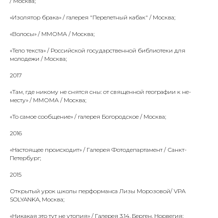
/ Москва;
«Изолятор брака» / галерея "Перелетный кабак" / Москва;
«Волосы» / ММОМА / Москва;
«Тело текста» / Российской государственной библиотеки для
молодежи / Москва;
2017
«Там, где никому не снятся сны: от священной географии к не-
месту» / ММОМА / Москва;
«То самое сообщение» / галерея Богородское / Москва;
2016
«Настоящее происходит» / Галерея Фотодепартамент / Санкт-
Петербург;
2015
Открытый урок школы перформанса Лизы Морозовой/ VPA
SOLYANKA, Москва;
«Никакая это тут не утопия» / Галерея 3.14, Берген, Норвегия;