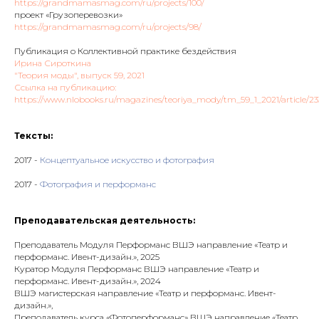
https://grandmamasmag.com/ru/projects/100/
проект «Грузоперевозки»
https://grandmamasmag.com/ru/projects/98/
Публикация о Коллективной практике бездействия
Ирина Сироткина
"Теория моды", выпуск 59, 2021
Ссылка на публикацию:
https://www.nlobooks.ru/magazines/teoriya_mody/tm_59_1_2021/article/23
Тексты:
2017 -
Концептуальное искусство и фотография
2017 -
Фотография и перформанс
Преподавательская деятельность:
Преподаватель Модуля Перформанс ВШЭ направление «Театр и
перформанс. Ивент-дизайн.», 2025
Куратор Модуля Перформанс ВШЭ направление «Театр и
перформанс. Ивент-дизайн.», 2024
ВШЭ магистерская направление «Театр и перформанс. Ивент-
дизайн.»,
Преподаватель курса «Фотоперформанс» ВШЭ направление «Театр