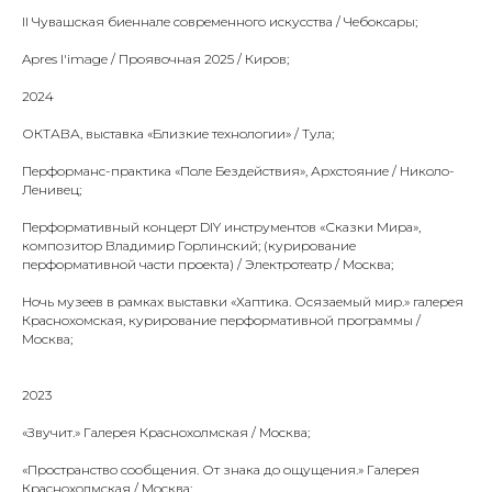
II Чувашская биеннале современного искусства / Чебоксары;
Apres l'image / Проявочная 2025 / Киров;
2024
ОКТАВА, выставка «Близкие технологии» / Тула;
Перформанс-практика «Поле Бездействия», Архстояние / Николо-
Ленивец;
Перформативный концерт DIY инструментов «Сказки Мира»,
композитор Владимир Горлинский; (курирование
перформативной части проекта) / Электротеатр / Москва;
Ночь музеев в рамках выставки «Хаптика. Осязаемый мир.» галерея
Краснохомская, курирование перформативной программы /
Москва;
2023
«Звучит.» Галерея Краснохолмская / Москва;
«Пространство сообщения. От знака до ощущения.» Галерея
Краснохолмская / Москва;