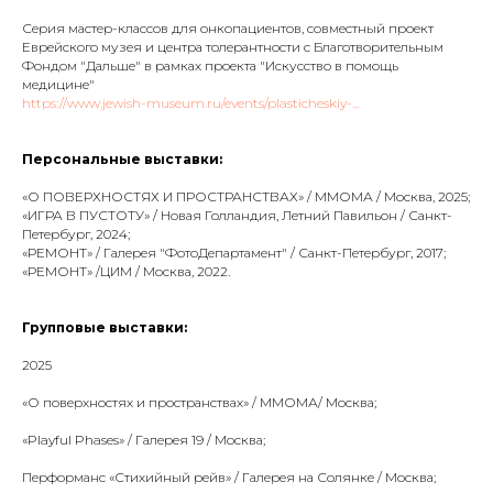
Серия мастер-классов для онкопациентов, совместный проект
Еврейского музея и центра толерантности с Благотворительным
Фондом "Дальше" в рамках проекта "Искусство в помощь
медицине"
https://www.jewish-museum.ru/events/plasticheskiy-...
Персональные выставки:
«О ПОВЕРХНОСТЯХ И ПРОСТРАНСТВАХ» / ММОМА / Москва, 2025;
«ИГРА В ПУСТОТУ» / Новая Голландия, Летний Павильон / Санкт-
Петербург, 2024;
«РЕМОНТ» / Галерея "ФотоДепартамент" / Санкт-Петербург, 2017;
«РЕМОНТ» /ЦИМ / Москва, 2022.
Групповые выставки:
2025
«О поверхностях и пространствах» / ММОМА/ Москва;
«Playful Phases» / Галерея 19 / Москва;
Перформанс «Стихийный рейв» / Галерея на Солянке / Москва;