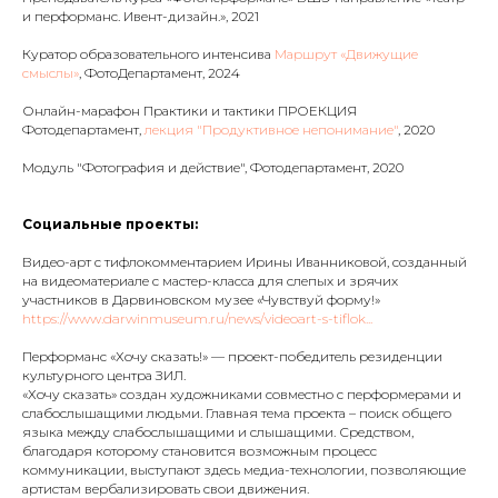
и перформанс. Ивент-дизайн.», 2021
Куратор образовательного интенсива
Маршрут «Движущие
смыслы»
, ФотоДепартамент, 2024
Онлайн-марафон Практики и тактики ПРОЕКЦИЯ
Фотодепартамент,
лекция "Продуктивное непонимание"
, 2020
Модуль "Фотография и действие", Фотодепартамент, 2020
Социальные проекты:
Видео-арт с тифлокомментарием Ирины Иванниковой, созданный
на видеоматериале с мастер-класса для слепых и зрячих
участников в Дарвиновском музее «Чувствуй форму!»
https://www.darwinmuseum.ru/news/videoart-s-tiflok...
Перформанс «Хочу сказать!» — проект-победитель резиденции
культурного центра ЗИЛ.
«Хочу сказать» создан художниками совместно с перформерами и
слабослышащими людьми. Главная тема проекта – поиск общего
языка между слабослышащими и слышащими. Средством,
благодаря которому становится возможным процесс
коммуникации, выступают здесь медиа-технологии, позволяющие
артистам вербализировать свои движения.